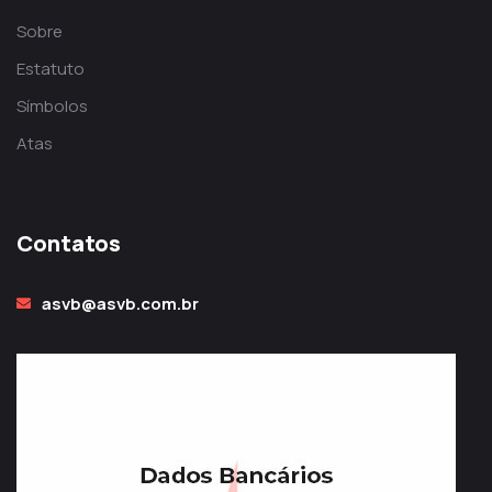
Sobre
Estatuto
Símbolos
Atas
Contatos
asvb@asvb.com.br