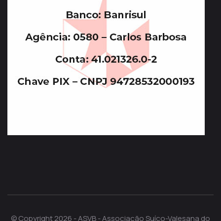
© Copyright 2026 - ASVB - Associação Suíço-Valesana do