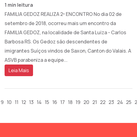
1 min leitura
FAMILIA GEDOZ REALIZA 2º ENCONTRO No dia 02 de
setembro de 2018, ocorreu mais um encontro da
FAMILIA GEDOZ, na localidade de Santa Luiza - Carlos
Barbosa RS. Os Gedoz são descendentes de
imigrantes Suíços vindos de Saxon, Canton do Valais. A
ASVB parabeniza a equipe...
Leia Mais
9
10
11
12
13
14
15
16
17
18
19
20
21
22
23
24
25