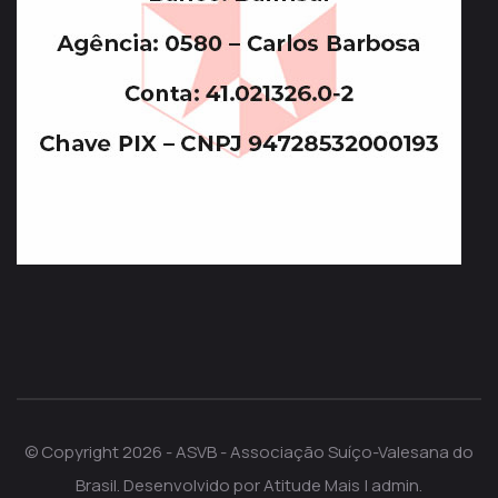
© Copyright 2026 - ASVB - Associação Suíço-Valesana do
Brasil. Desenvolvido por
Atitude Mais
|
admin
.