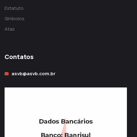
Estatuto
Símbolos
Atas
Contatos
asvb@asvb.com.br