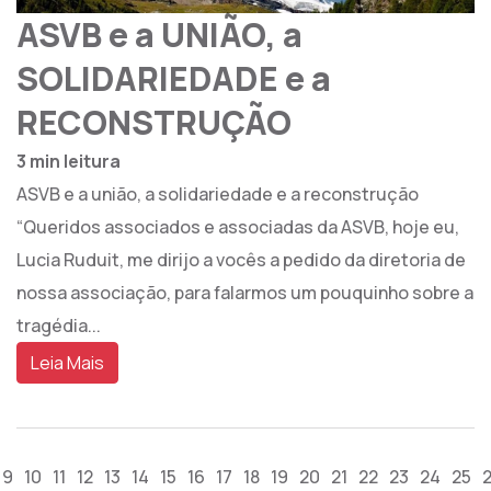
ASVB e a UNIÃO, a
SOLIDARIEDADE e a
RECONSTRUÇÃO
3 min leitura
ASVB e a união, a solidariedade e a reconstrução
“Queridos associados e associadas da ASVB, hoje eu,
Lucia Ruduit, me dirijo a vocês a pedido da diretoria de
nossa associação, para falarmos um pouquinho sobre a
tragédia...
Leia Mais
9
10
11
12
13
14
15
16
17
18
19
20
21
22
23
24
25