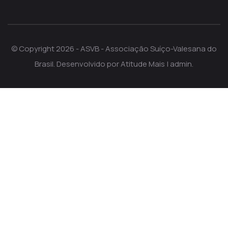
© Copyright 2026 - ASVB - Associação Suíço-Valesana do
Brasil. Desenvolvido por
Atitude Mais
|
admin
.