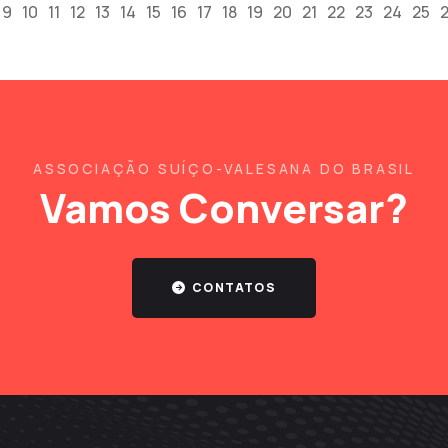
9
10
11
12
13
14
15
16
17
18
19
20
21
22
23
24
25
ASSOCIAÇÃO SUÍÇO-VALESANA DO BRASIL
Vamos Conversar?
CONTATOS