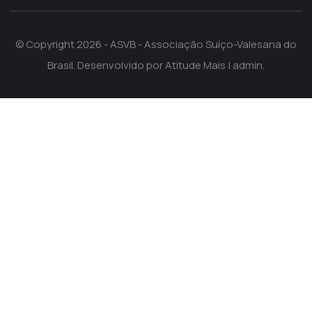
© Copyright 2026 - ASVB - Associação Suíço-Valesana do
Brasil. Desenvolvido por
Atitude Mais
|
admin
.