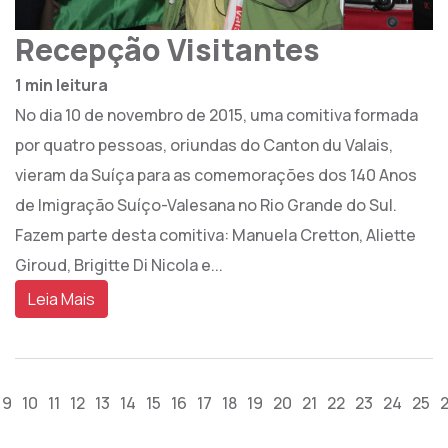
Recepção Visitantes
1 min leitura
No dia 10 de novembro de 2015, uma comitiva formada
por quatro pessoas, oriundas do Canton du Valais,
vieram da Suíça para as comemorações dos 140 Anos
de Imigração Suíço-Valesana no Rio Grande do Sul.
Fazem parte desta comitiva: Manuela Cretton, Aliette
Giroud, Brigitte Di Nicola e...
Leia Mais
9
10
11
12
13
14
15
16
17
18
19
20
21
22
23
24
25