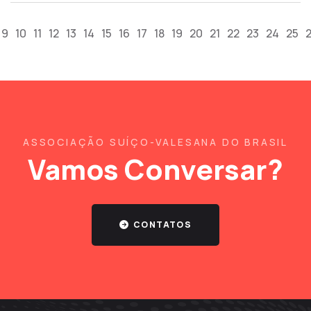
9
10
11
12
13
14
15
16
17
18
19
20
21
22
23
24
25
ASSOCIAÇÃO SUÍÇO-VALESANA DO BRASIL
Vamos Conversar?
CONTATOS