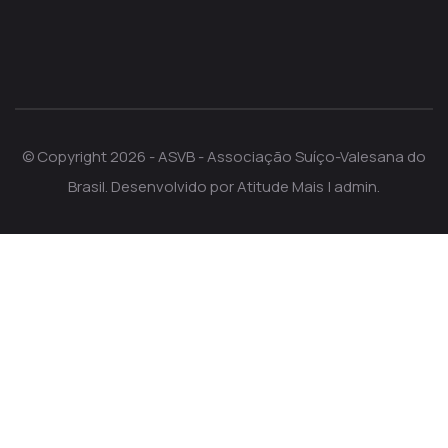
© Copyright 2026 - ASVB - Associação Suíço-Valesana do
Brasil. Desenvolvido por
Atitude Mais
|
admin
.