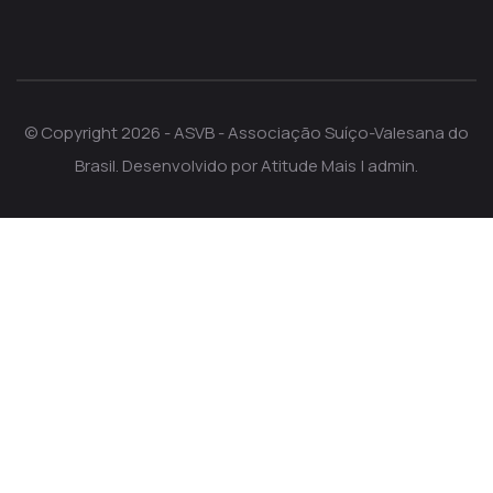
© Copyright 2026 - ASVB - Associação Suíço-Valesana do
Brasil. Desenvolvido por
Atitude Mais
|
admin
.