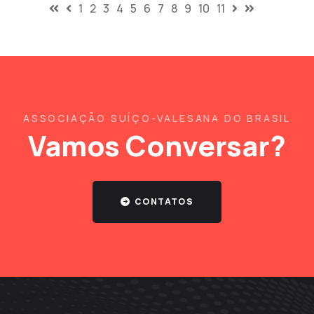
1
2
3
4
5
6
7
8
9
10
11
ASSOCIAÇÃO SUÍÇO-VALESANA DO BRASIL
Vamos Conversar?
CONTATOS