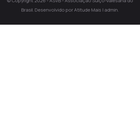
© Copyright 2026 - ASVB - Associação Suíço-Valesana do
Brasil. Desenvolvido por
Atitude Mais
|
admin
.