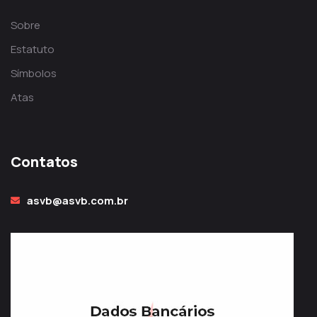
Sobre
Estatuto
Símbolos
Atas
Contatos
asvb@asvb.com.br