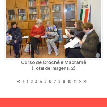
Curso de Crochê e Macramê
(Total de Imagens: 2)
1
2
3
4
5
6
7
8
9
10
11