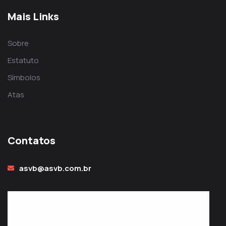
Mais Links
Sobre
Estatuto
Símbolos
Atas
Contatos
asvb@asvb.com.br