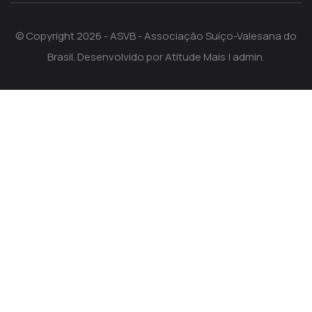
© Copyright 2026 - ASVB - Associação Suíço-Valesana do
Brasil. Desenvolvido por
Atitude Mais
|
admin
.