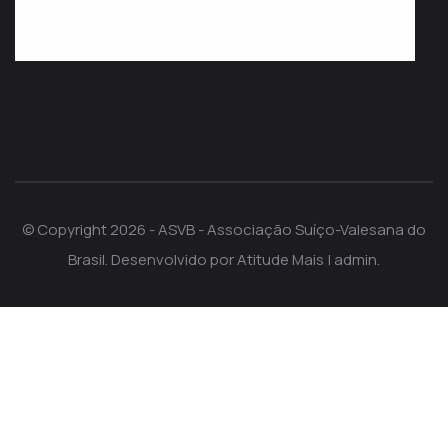
© Copyright 2026 - ASVB - Associação Suíço-Valesana do
Brasil. Desenvolvido por
Atitude Mais
|
admin
.